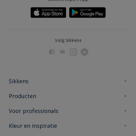
Volg Sikkens
Sikkens
Over Sikkens
Producten
AkzoNobel
Producten voor binnen
Voor professionals
Duurzaamheid
Producten voor buiten
Veelgestelde vragen
Advies & service
Kleur en inspiratie
Vind je verkooppunt
Contact
Sikkens academy