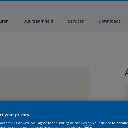
euren
Duurzaamheid
Services
Downloads
G
ct your privacy.
 “Accept All Cookies”, you agree to the storing of cookies on your device to enhanc
analyze site usage, and assist in our marketing efforts.
Info