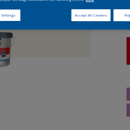
A
 Settings
Accept All Cookies
Rej