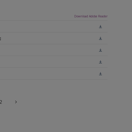
Download Adobe Reader
g
2