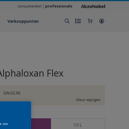
consumenten
professionals
Verkooppunten
Alphaloxan Flex
GN.02.90
Kleur wijzigen
rootte
e site
2,5 L
10 L