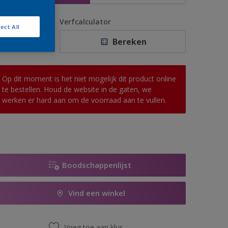
antal
Verfcalculator
ect All
Bereken
Op dit moment is het niet mogelijk dit product online
te bestellen. Houd de website in de gaten, we
werken er hard aan om de voorraad aan te vullen.
Boodschappenlijst
Vind een winkel
Voeg toe aan klus