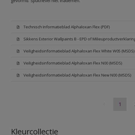
gevormd. Spuitnevel niet inademen.
Technisch Informatieblad Alphaloxan Flex (PDF)
Sikkens Exterior Wallpaints B - EPD of Milieuproductverklarin
Veiligheidsinformatieblad Alphaloxan Flex White W05 (MSDS)
Veiligheidsinformatieblad Alphaloxan Flex N00 (MSDS)
Veiligheidsinformatieblad Alphaloxan Flex New N00 (MSDS)
1
Kleurcollectie