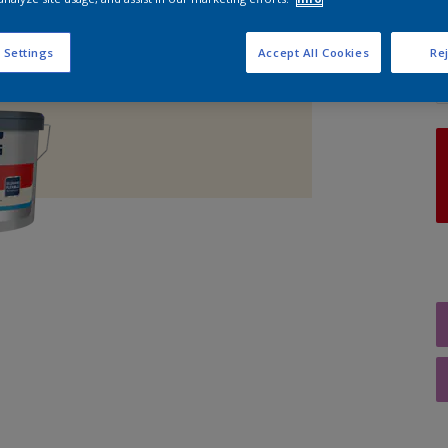
A
 Settings
Accept All Cookies
Rej