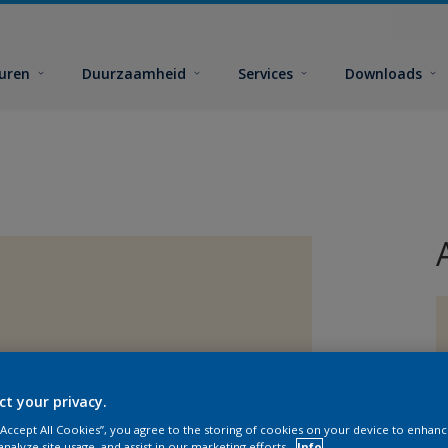
euren
Duurzaamheid
Services
Downloads
G
ct your privacy.
 “Accept All Cookies”, you agree to the storing of cookies on your device to enhanc
analyze site usage, and assist in our marketing efforts.
Info