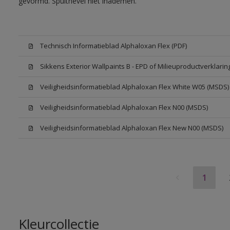
gevormd. Spuitnevel niet inademen.
Technisch Informatieblad Alphaloxan Flex (PDF)
Sikkens Exterior Wallpaints B - EPD of Milieuproductverklarin
Veiligheidsinformatieblad Alphaloxan Flex White W05 (MSDS)
Veiligheidsinformatieblad Alphaloxan Flex N00 (MSDS)
Veiligheidsinformatieblad Alphaloxan Flex New N00 (MSDS)
1
Kleurcollectie