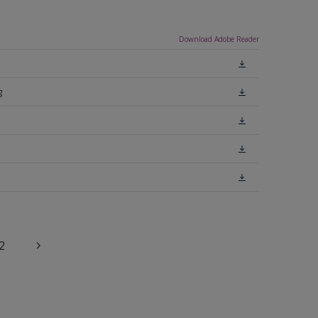
Download Adobe Reader
g
2