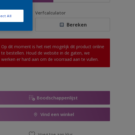
antal
Verfcalculator
ect All
Bereken
Op dit moment is het niet mogelijk dit product online
te bestellen. Houd de website in de gaten, we
werken er hard aan om de voorraad aan te vullen.
Boodschappenlijst
Vind een winkel
Voeg toe aan klus