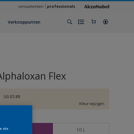
consumenten
professionals
Verkooppunten
Alphaloxan Flex
G0.05.88
Kleur wijzigen
rootte
e site
2,5 L
10 L