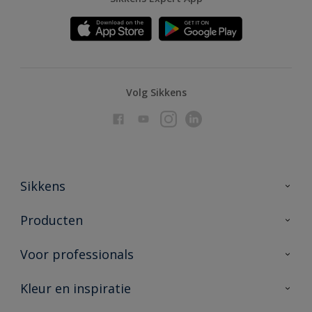
Volg Sikkens
Sikkens
Over Sikkens
Producten
AkzoNobel
Producten voor binnen
Voor professionals
Duurzaamheid
Producten voor buiten
Veelgestelde vragen
Advies & service
Kleur en inspiratie
Vind je verkooppunt
Contact
Sikkens academy