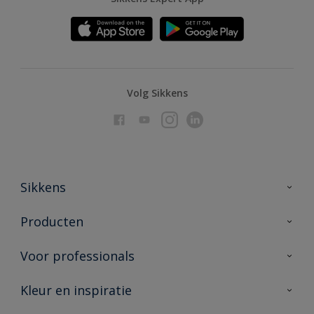
Volg Sikkens
Sikkens
Over Sikkens
Producten
AkzoNobel
Producten voor binnen
Voor professionals
Duurzaamheid
Producten voor buiten
Veelgestelde vragen
Advies & service
Kleur en inspiratie
Vind je verkooppunt
Contact
Sikkens academy