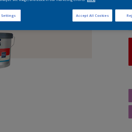
A
 Settings
Accept All Cookies
Rej