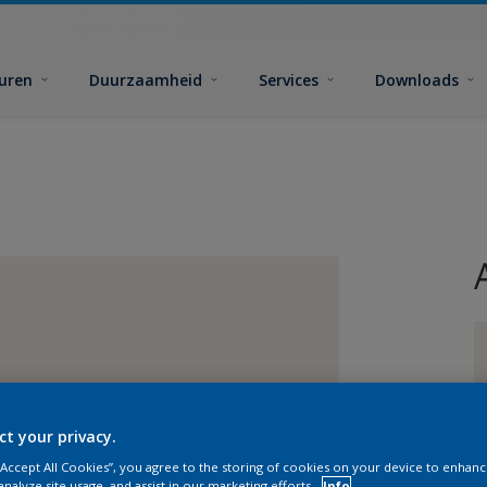
euren
Duurzaamheid
Services
Downloads
G
ct your privacy.
 “Accept All Cookies”, you agree to the storing of cookies on your device to enhanc
analyze site usage, and assist in our marketing efforts.
Info