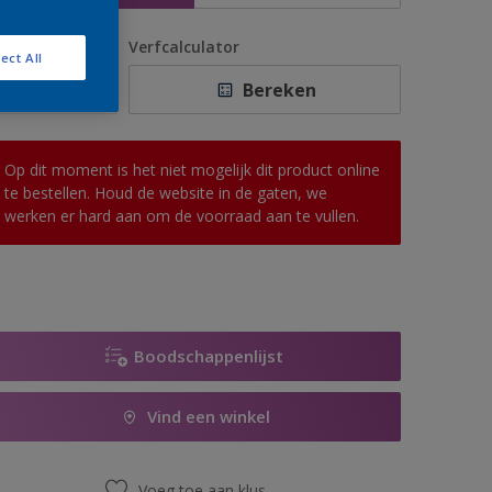
antal
Verfcalculator
ect All
Bereken
Op dit moment is het niet mogelijk dit product online
te bestellen. Houd de website in de gaten, we
werken er hard aan om de voorraad aan te vullen.
Boodschappenlijst
Vind een winkel
Voeg toe aan klus