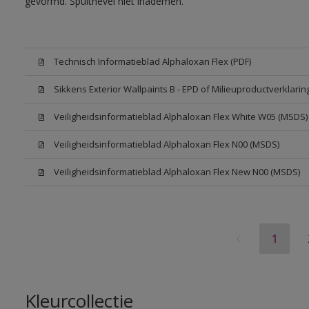
gevormd. Spuitnevel niet inademen.
Technisch Informatieblad Alphaloxan Flex (PDF)
Sikkens Exterior Wallpaints B - EPD of Milieuproductverklarin
Veiligheidsinformatieblad Alphaloxan Flex White W05 (MSDS)
Veiligheidsinformatieblad Alphaloxan Flex N00 (MSDS)
Veiligheidsinformatieblad Alphaloxan Flex New N00 (MSDS)
1
Kleurcollectie