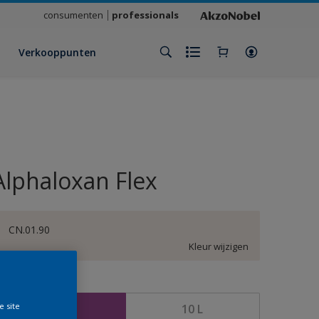
consumenten
professionals
Verkooppunten
Alphaloxan Flex
CN.01.90
Kleur wijzigen
rootte
e site
2,5 L
10 L