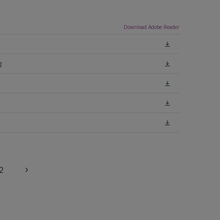
Download Adobe Reader
g
2