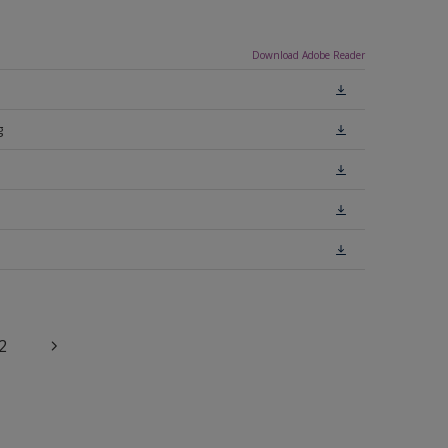
Download Adobe Reader
g
2