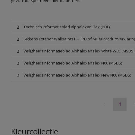
gevormd. Spuitnevel niet inademen.
Technisch Informatieblad Alphaloxan Flex (PDF)
Sikkens Exterior Wallpaints B - EPD of Milieuproductverklarin
Veiligheidsinformatieblad Alphaloxan Flex White W05 (MSDS)
Veiligheidsinformatieblad Alphaloxan Flex N00 (MSDS)
Veiligheidsinformatieblad Alphaloxan Flex New N00 (MSDS)
1
Kleurcollectie