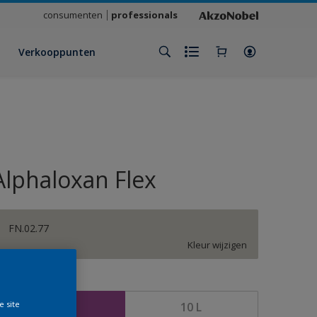
consumenten
professionals
Verkooppunten
Alphaloxan Flex
FN.02.77
Kleur wijzigen
rootte
e site
2,5 L
10 L