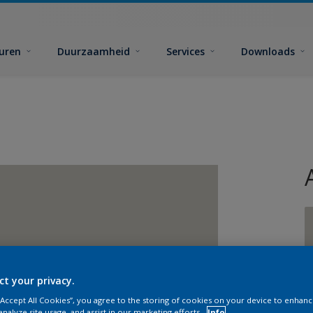
euren
Duurzaamheid
Services
Downloads
G
ct your privacy.
 “Accept All Cookies”, you agree to the storing of cookies on your device to enhanc
analyze site usage, and assist in our marketing efforts.
Info