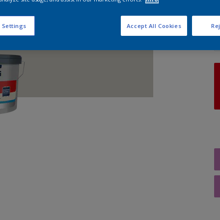
A
 Settings
Accept All Cookies
Rej