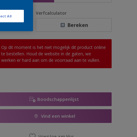
antal
Verfcalculator
ect All
Bereken
Op dit moment is het niet mogelijk dit product online
te bestellen. Houd de website in de gaten, we
werken er hard aan om de voorraad aan te vullen.
Boodschappenlijst
Vind een winkel
Voeg toe aan klus