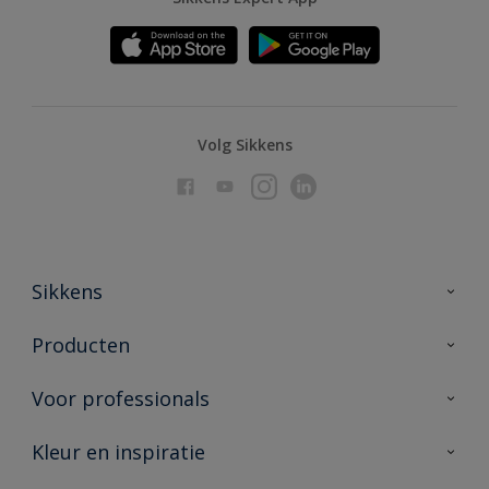
Volg Sikkens
Sikkens
Over Sikkens
Producten
AkzoNobel
Producten voor binnen
Voor professionals
Duurzaamheid
Producten voor buiten
Veelgestelde vragen
Advies & service
Kleur en inspiratie
Vind je verkooppunt
Contact
Sikkens academy