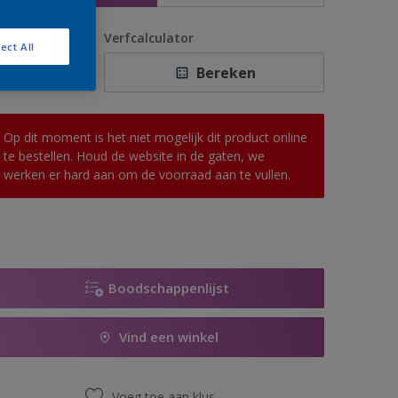
antal
Verfcalculator
ect All
Bereken
Op dit moment is het niet mogelijk dit product online
te bestellen. Houd de website in de gaten, we
werken er hard aan om de voorraad aan te vullen.
Boodschappenlijst
Vind een winkel
Voeg toe aan klus