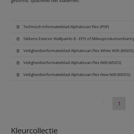
gevormd. Spuitnevel niet inademen.
Technisch Informatieblad Alphaloxan Flex (PDF)
Sikkens Exterior Wallpaints B - EPD of Milieuproductverklarin
Veiligheidsinformatieblad Alphaloxan Flex White W05 (MSDS)
Veiligheidsinformatieblad Alphaloxan Flex N00 (MSDS)
Veiligheidsinformatieblad Alphaloxan Flex New N00 (MSDS)
1
Kleurcollectie