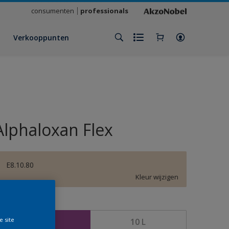
consumenten
professionals
Verkooppunten
Alphaloxan Flex
E8.10.80
Kleur wijzigen
rootte
e site
2,5 L
10 L