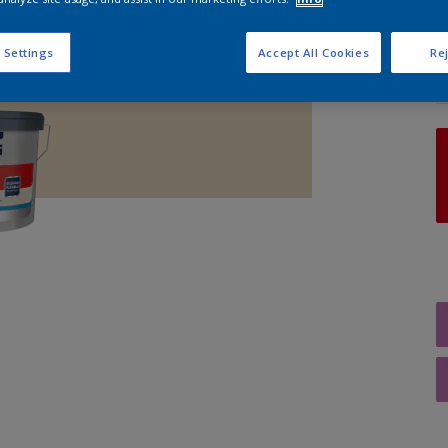
A
 Settings
Accept All Cookies
Rej