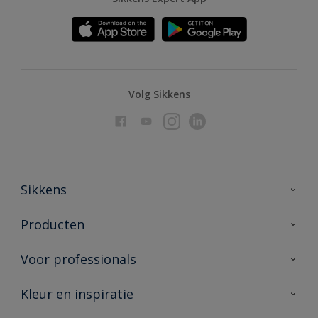
Volg Sikkens
Sikkens
Over Sikkens
Producten
AkzoNobel
Producten voor binnen
Voor professionals
Duurzaamheid
Producten voor buiten
Veelgestelde vragen
Advies & service
Kleur en inspiratie
Vind je verkooppunt
Contact
Sikkens academy