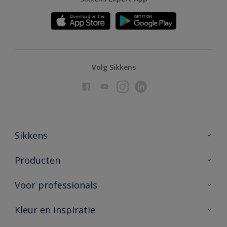
Volg Sikkens
Sikkens
Over Sikkens
Producten
AkzoNobel
Producten voor binnen
Voor professionals
Duurzaamheid
Producten voor buiten
Veelgestelde vragen
Advies & service
Kleur en inspiratie
Vind je verkooppunt
Contact
Sikkens academy