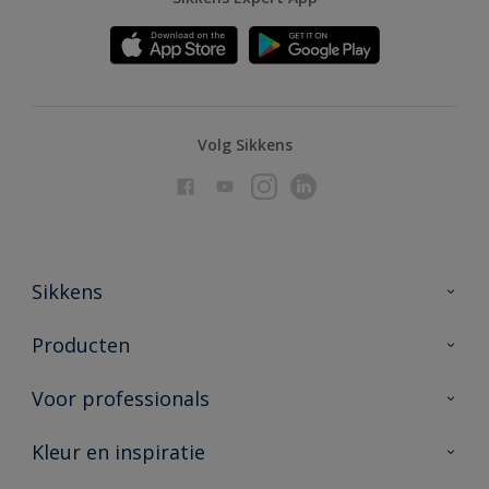
Volg Sikkens
Sikkens
Over Sikkens
Producten
AkzoNobel
Producten voor binnen
Voor professionals
Duurzaamheid
Producten voor buiten
Veelgestelde vragen
Advies & service
Kleur en inspiratie
Vind je verkooppunt
Contact
Sikkens academy