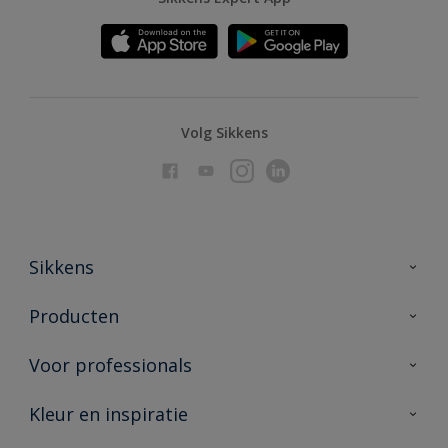
Volg Sikkens
Sikkens
Over Sikkens
Producten
AkzoNobel
Producten voor binnen
Voor professionals
Duurzaamheid
Producten voor buiten
Veelgestelde vragen
Advies & service
Kleur en inspiratie
Vind je verkooppunt
Contact
Sikkens academy