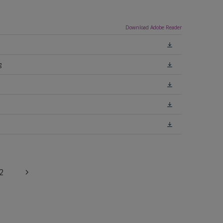
Download Adobe Reader
g
2