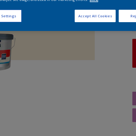
A
 Settings
Accept All Cookies
Rej