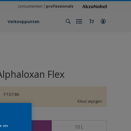
consumenten
professionals
Verkooppunten
Alphaloxan Flex
F7.07.86
Kleur wijzigen
rootte
e site
2,5 L
10 L