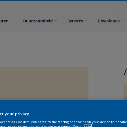
euren
Duurzaamheid
Services
Downloads
G
ct your privacy.
 “Accept All Cookies”, you agree to the storing of cookies on your device to enhanc
analyze site usage, and assist in our marketing efforts.
Info