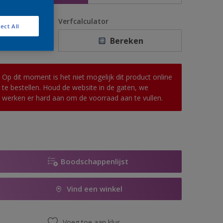
antal
Verfcalculator
ect All
Bereken
Op dit moment is het niet mogelijk dit product online
te bestellen. Houd de website in de gaten, we
werken er hard aan om de voorraad aan te vullen.
Boodschappenlijst
Vind een winkel
Voeg toe aan klus