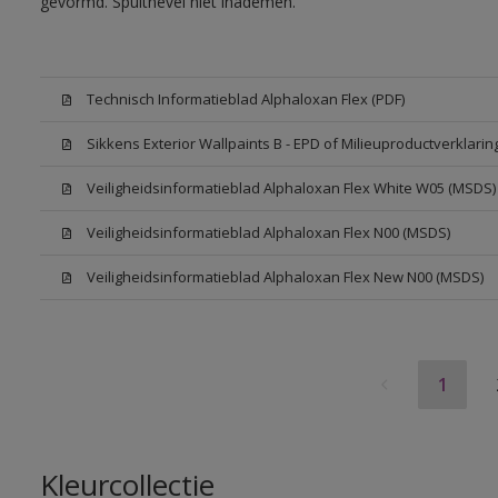
gevormd. Spuitnevel niet inademen.
Technisch Informatieblad Alphaloxan Flex (PDF)
Sikkens Exterior Wallpaints B - EPD of Milieuproductverklarin
Veiligheidsinformatieblad Alphaloxan Flex White W05 (MSDS)
Veiligheidsinformatieblad Alphaloxan Flex N00 (MSDS)
Veiligheidsinformatieblad Alphaloxan Flex New N00 (MSDS)
1
Kleurcollectie