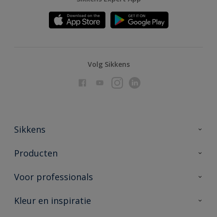
Volg Sikkens
Sikkens
Over Sikkens
Producten
AkzoNobel
Producten voor binnen
Voor professionals
Duurzaamheid
Producten voor buiten
Veelgestelde vragen
Advies & service
Kleur en inspiratie
Vind je verkooppunt
Contact
Sikkens academy