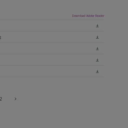
Download Adobe Reader
g
2