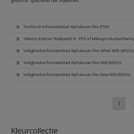
gevormd. Spuitnevel niet inademen.
Technisch Informatieblad Alphaloxan Flex (PDF)
Sikkens Exterior Wallpaints B - EPD of Milieuproductverklarin
Veiligheidsinformatieblad Alphaloxan Flex White W05 (MSDS)
Veiligheidsinformatieblad Alphaloxan Flex N00 (MSDS)
Veiligheidsinformatieblad Alphaloxan Flex New N00 (MSDS)
1
Kleurcollectie