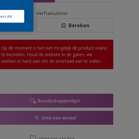
antal
Verfcalculator
ect All
Bereken
Op dit moment is het niet mogelijk dit product online
te bestellen. Houd de website in de gaten, we
werken er hard aan om de voorraad aan te vullen.
Boodschappenlijst
Vind een winkel
Voeg toe aan klus