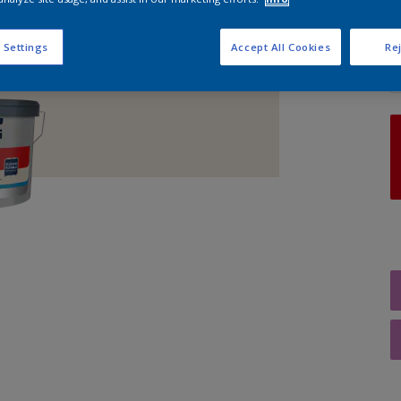
A
 Settings
Accept All Cookies
Rej