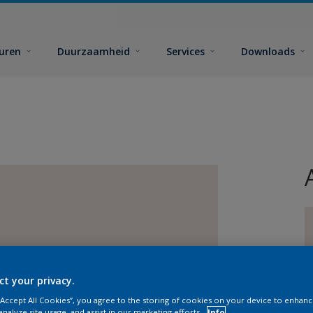
euren
Duurzaamheid
Services
Downloads
G
ct your privacy.
 “Accept All Cookies”, you agree to the storing of cookies on your device to enhanc
analyze site usage, and assist in our marketing efforts.
Info