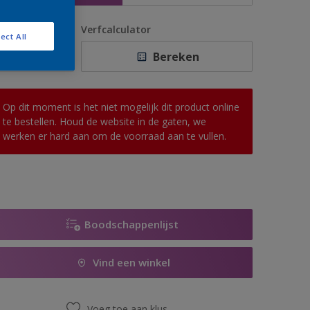
antal
Verfcalculator
ect All
Bereken
Op dit moment is het niet mogelijk dit product online
te bestellen. Houd de website in de gaten, we
werken er hard aan om de voorraad aan te vullen.
Boodschappenlijst
Vind een winkel
Voeg toe aan klus