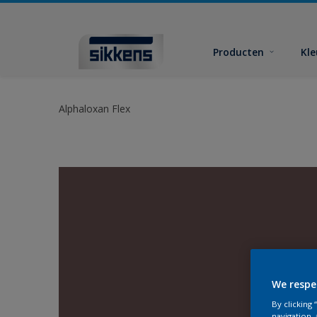
Producten
Kl
Alphaloxan Flex
We respe
By clicking
navigation, 