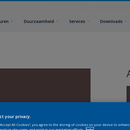
euren
Duurzaamheid
Services
Downloads
G
ct your privacy.
 “Accept All Cookies”, you agree to the storing of cookies on your device to enhanc
analyze site usage, and assist in our marketing efforts.
Info