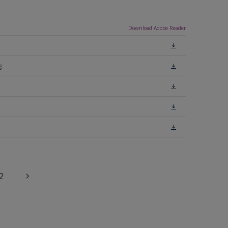
Download Adobe Reader
g
2