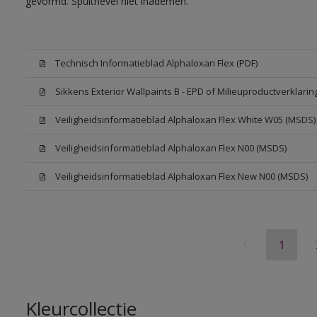
gevormd. Spuitnevel niet inademen.
Technisch Informatieblad Alphaloxan Flex (PDF)
Sikkens Exterior Wallpaints B - EPD of Milieuproductverklarin
Veiligheidsinformatieblad Alphaloxan Flex White W05 (MSDS)
Veiligheidsinformatieblad Alphaloxan Flex N00 (MSDS)
Veiligheidsinformatieblad Alphaloxan Flex New N00 (MSDS)
1
Kleurcollectie