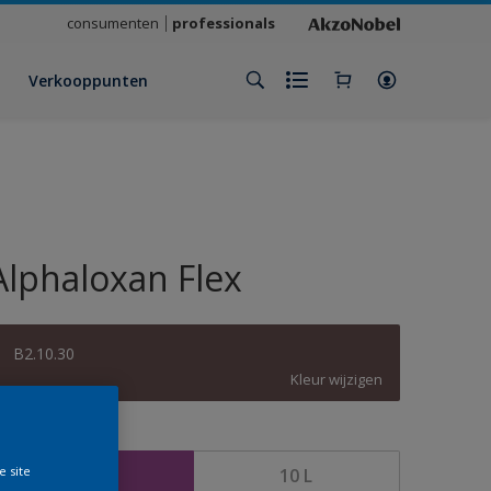
consumenten
professionals
Verkooppunten
Alphaloxan Flex
B2.10.30
Kleur wijzigen
rootte
e site
2,5 L
10 L