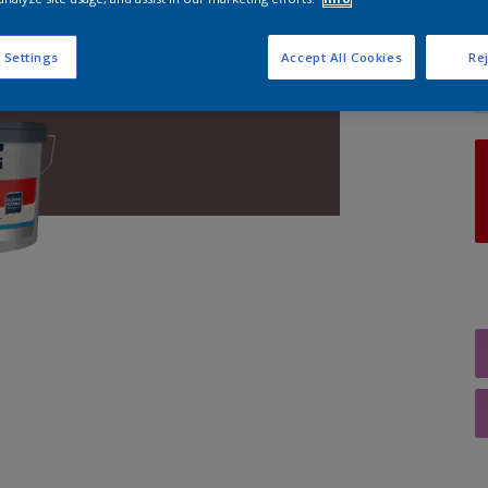
A
 Settings
Accept All Cookies
Rej