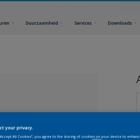
euren
Duurzaamheid
Services
Downloads
G
ct your privacy.
 “Accept All Cookies”, you agree to the storing of cookies on your device to enhanc
lecteerd