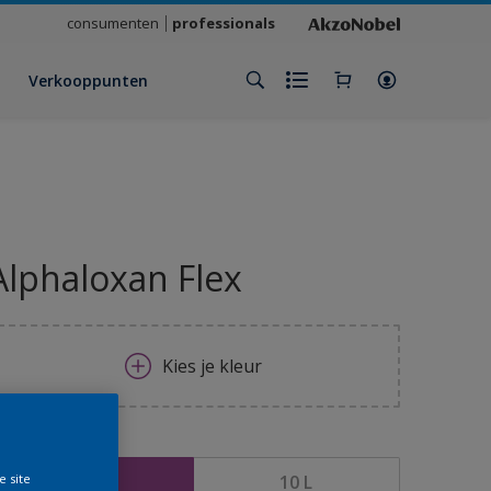
consumenten
professionals
Verkooppunten
Alphaloxan Flex
Kies je kleur
rootte
2,5 L
10 L
e site