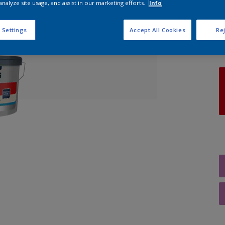
analyze site usage, and assist in our marketing efforts.
Info
A
 Settings
Accept All Cookies
Rej