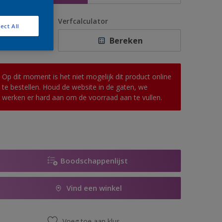
antal
Verfcalculator
ect All
Bereken
Op dit moment is het niet mogelijk dit product online
te bestellen. Houd de website in de gaten, we
werken er hard aan om de voorraad aan te vullen.
Boodschappenlijst
Vind een winkel
Voeg toe aan klus