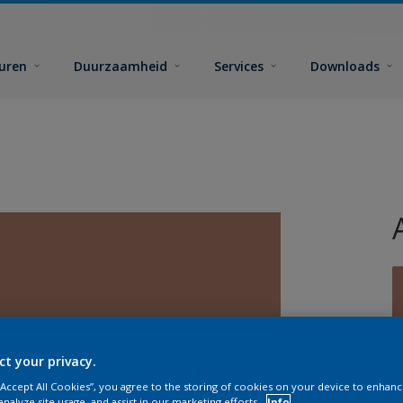
euren
Duurzaamheid
Services
Downloads
G
ct your privacy.
 “Accept All Cookies”, you agree to the storing of cookies on your device to enhanc
analyze site usage, and assist in our marketing efforts.
Info