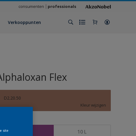
consumenten
professionals
Verkooppunten
Alphaloxan Flex
D2.20.50
Kleur wijzigen
rootte
e site
2,5 L
10 L