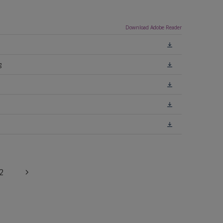
Download Adobe Reader
g
2