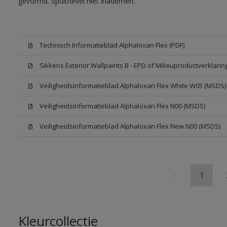
gevormd. Spuitnevel niet inademen.
Technisch Informatieblad Alphaloxan Flex (PDF)
Sikkens Exterior Wallpaints B - EPD of Milieuproductverklarin
Veiligheidsinformatieblad Alphaloxan Flex White W05 (MSDS)
Veiligheidsinformatieblad Alphaloxan Flex N00 (MSDS)
Veiligheidsinformatieblad Alphaloxan Flex New N00 (MSDS)
1
Kleurcollectie