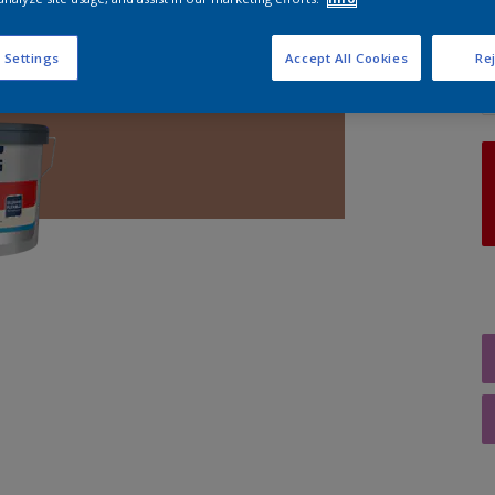
A
 Settings
Accept All Cookies
Rej