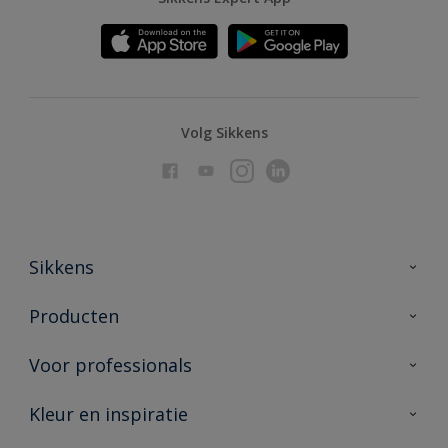
Volg Sikkens
Sikkens
Over Sikkens
Producten
AkzoNobel
Producten voor binnen
Voor professionals
Duurzaamheid
Producten voor buiten
Veelgestelde vragen
Advies & service
Kleur en inspiratie
Vind je verkooppunt
Contact
Sikkens academy