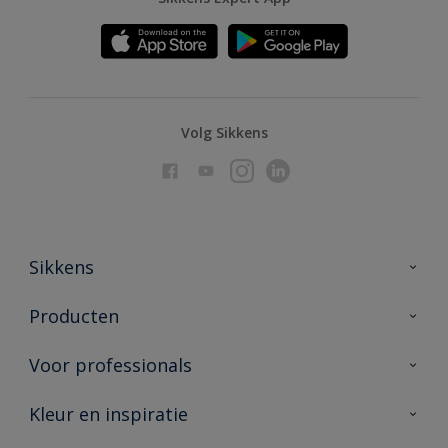
Volg Sikkens
Sikkens
Over Sikkens
Producten
AkzoNobel
Producten voor binnen
Voor professionals
Duurzaamheid
Producten voor buiten
Veelgestelde vragen
Advies & service
Kleur en inspiratie
Vind je verkooppunt
Contact
Sikkens academy