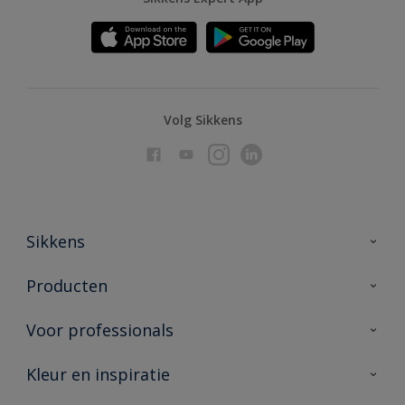
Volg Sikkens
Sikkens
Over Sikkens
Producten
AkzoNobel
Producten voor binnen
Voor professionals
Duurzaamheid
Producten voor buiten
Veelgestelde vragen
Advies & service
Kleur en inspiratie
Vind je verkooppunt
Contact
Sikkens academy