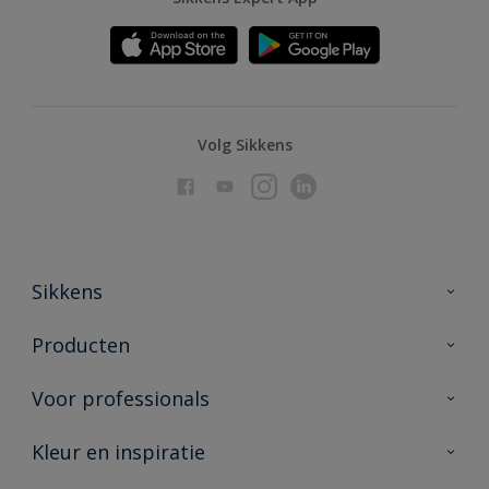
Volg Sikkens
Sikkens
Over Sikkens
Producten
AkzoNobel
Producten voor binnen
Voor professionals
Duurzaamheid
Producten voor buiten
Veelgestelde vragen
Advies & service
Kleur en inspiratie
Vind je verkooppunt
Contact
Sikkens academy