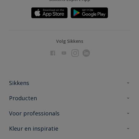
Volg Sikkens
Sikkens
Over Sikkens
Producten
AkzoNobel
Producten voor binnen
Voor professionals
Duurzaamheid
Producten voor buiten
Veelgestelde vragen
Advies & service
Kleur en inspiratie
Vind je verkooppunt
Contact
Sikkens academy