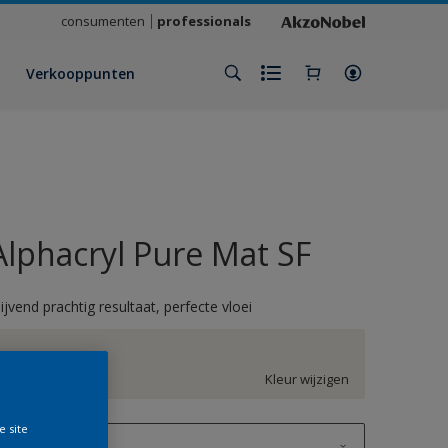
consumenten
professionals
Verkooppunten
Alphacryl Pure Mat SF
lijvend prachtig resultaat, perfecte vloei
GN.01.88
Kleur wijzigen
e site
1 L