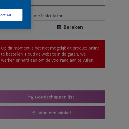
1 L
ect All
antal
Verfcalculator
2,5 L
Bereken
5 L
10 L
Op dit moment is het niet mogelijk dit product online
te bestellen. Houd de website in de gaten, we
werken er hard aan om de voorraad aan te vullen.
Boodschappenlijst
Vind een winkel