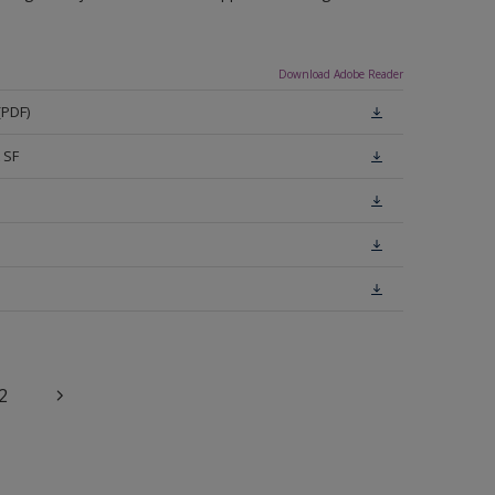
Download Adobe Reader
(PDF)
 SF
2