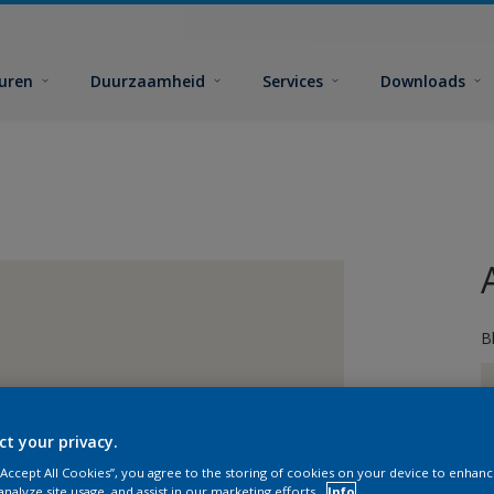
euren
Duurzaamheid
Services
Downloads
B
ct your privacy.
 “Accept All Cookies”, you agree to the storing of cookies on your device to enhanc
analyze site usage, and assist in our marketing efforts.
Info