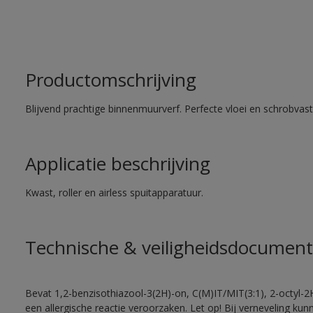
Productomschrijving
Blijvend prachtige binnenmuurverf. Perfecte vloei en schrobvas
Applicatie beschrijving
Kwast, roller en airless spuitapparatuur.
Technische & veiligheidsdocument
Bevat 1,2-benzisothiazool-3(2H)-on, C(M)IT/MIT(3:1), 2-octyl-2
een allergische reactie veroorzaken. Let op! Bij verneveling ku