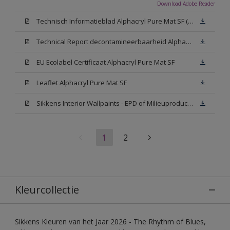
Download Adobe Reader
Technisch Informatieblad Alphacryl Pure Mat SF (New Livery) (PDF)
Technical Report decontamineerbaarheid Alphacryl Pure Mat SF
EU Ecolabel Certificaat Alphacryl Pure Mat SF
Leaflet Alphacryl Pure Mat SF
Sikkens Interior Wallpaints - EPD of Milieuproductverklaring
1
2
Kleurcollectie
Sikkens Kleuren van het Jaar 2026 - The Rhythm of Blues,