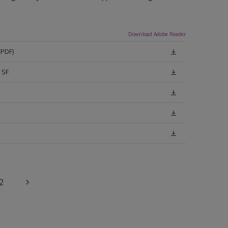
Download Adobe Reader
(PDF)
 SF
2