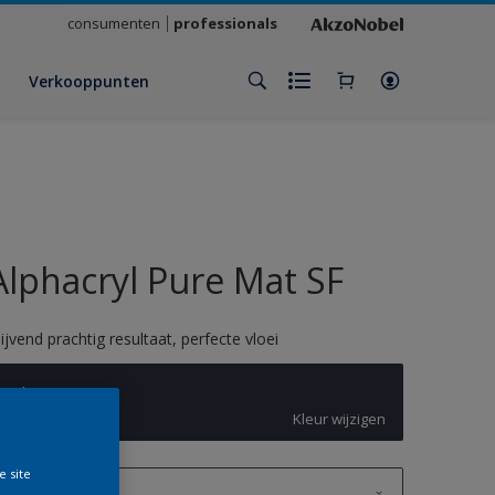
consumenten
professionals
Verkooppunten
Alphacryl Pure Mat SF
lijvend prachtig resultaat, perfecte vloei
Slow Swing
Kleur wijzigen
e site
1 L