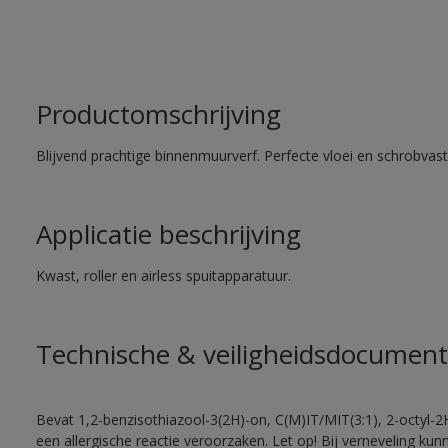
Productomschrijving
Blijvend prachtige binnenmuurverf. Perfecte vloei en schrobvas
Applicatie beschrijving
Kwast, roller en airless spuitapparatuur.
Technische & veiligheidsdocument
Bevat 1,2-benzisothiazool-3(2H)-on, C(M)IT/MIT(3:1), 2-octyl-2
een allergische reactie veroorzaken. Let op! Bij verneveling ku