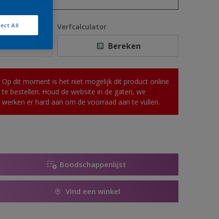
1 L
ect All
antal
Verfcalculator
2,5 L
Bereken
5 L
10 L
Op dit moment is het niet mogelijk dit product online
te bestellen. Houd de website in de gaten, we
werken er hard aan om de voorraad aan te vullen.
Boodschappenlijst
Vind een winkel