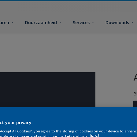
euren
Duurzaamheid
Services
Downloads
B
ct your privacy.
 “Accept All Cookies”, you agree to the storing of cookies on your device to enhanc
analyze site usage, and assist in our marketing efforts.
Info