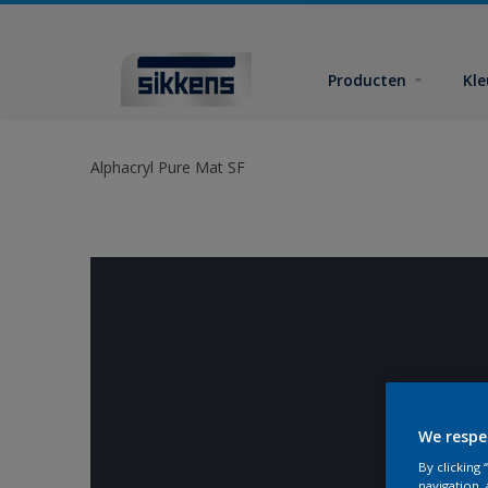
Producten
Kl
Alphacryl Pure Mat SF
We respe
By clicking
navigation, 