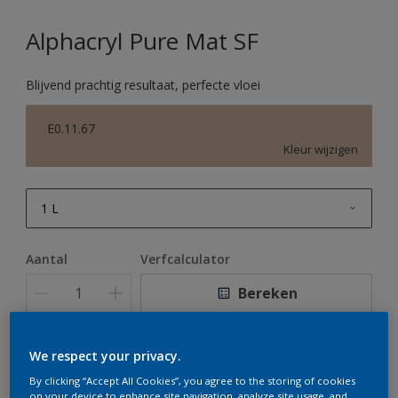
Alphacryl Pure Mat SF
Blijvend prachtig resultaat, perfecte vloei
E0.11.67
Kleur wijzigen
1 L
1 L
Aantal
Verfcalculator
2,5 L
Bereken
5 L
10 L
We respect your privacy.
Op dit moment is het niet mogelijk dit product online
te bestellen. Houd de website in de gaten, we werken
By clicking “Accept All Cookies”, you agree to the storing of cookies
er hard aan om de voorraad aan te vullen.
on your device to enhance site navigation, analyze site usage, and