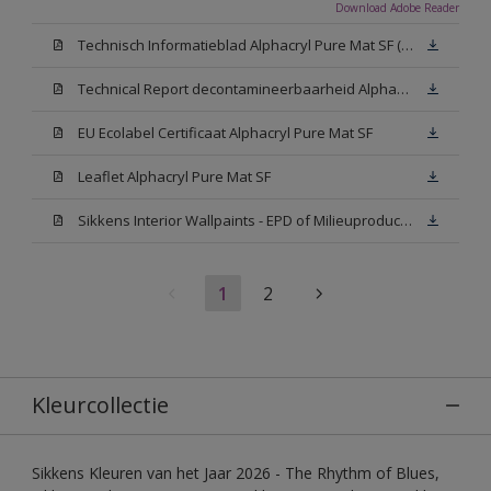
Download Adobe Reader
Technisch Informatieblad Alphacryl Pure Mat SF (New Livery) (PDF)
Technical Report decontamineerbaarheid Alphacryl Pure Mat SF
EU Ecolabel Certificaat Alphacryl Pure Mat SF
Leaflet Alphacryl Pure Mat SF
Sikkens Interior Wallpaints - EPD of Milieuproductverklaring
1
2
Kleurcollectie
Sikkens Kleuren van het Jaar 2026 - The Rhythm of Blues,