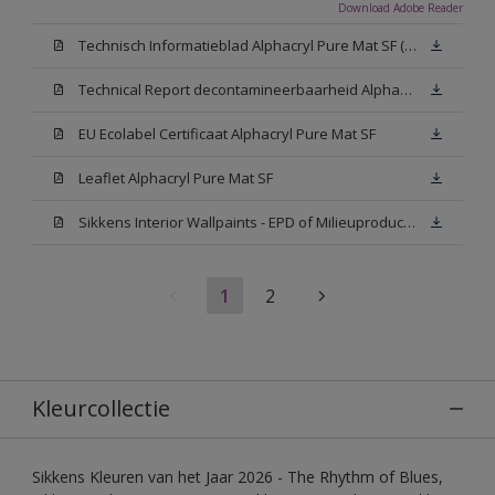
Download Adobe Reader
Technisch Informatieblad Alphacryl Pure Mat SF (New Livery) (PDF)
Technical Report decontamineerbaarheid Alphacryl Pure Mat SF
EU Ecolabel Certificaat Alphacryl Pure Mat SF
Leaflet Alphacryl Pure Mat SF
Sikkens Interior Wallpaints - EPD of Milieuproductverklaring
1
2
Kleurcollectie
Sikkens Kleuren van het Jaar 2026 - The Rhythm of Blues,