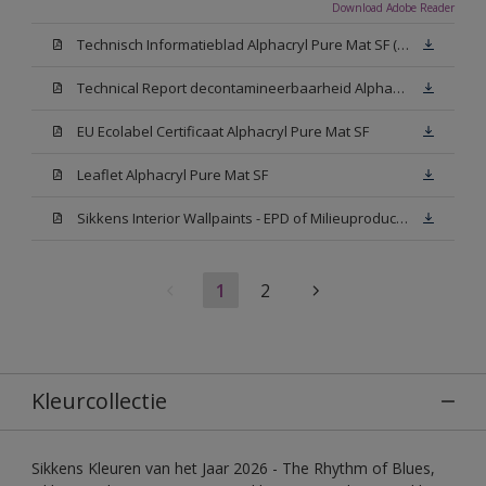
Download Adobe Reader
Technisch Informatieblad Alphacryl Pure Mat SF (New Livery) (PDF)
Technical Report decontamineerbaarheid Alphacryl Pure Mat SF
EU Ecolabel Certificaat Alphacryl Pure Mat SF
Leaflet Alphacryl Pure Mat SF
Sikkens Interior Wallpaints - EPD of Milieuproductverklaring
1
2
Kleurcollectie
Sikkens Kleuren van het Jaar 2026 - The Rhythm of Blues,