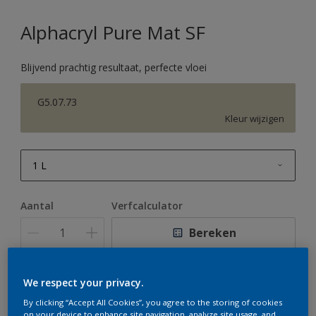
Alphacryl Pure Mat SF
Blijvend prachtig resultaat, perfecte vloei
G5.07.73
Kleur wijzigen
1 L
1 L
Aantal
Verfcalculator
2,5 L
Bereken
5 L
10 L
We respect your privacy.
Op dit moment is het niet mogelijk dit product online
te bestellen. Houd de website in de gaten, we werken
By clicking “Accept All Cookies”, you agree to the storing of cookies
er hard aan om de voorraad aan te vullen.
on your device to enhance site navigation, analyze site usage, and