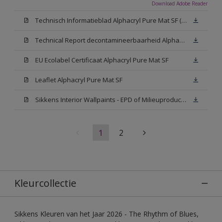
Download Adobe Reader
Technisch Informatieblad Alphacryl Pure Mat SF (New Livery) (PDF)
Technical Report decontamineerbaarheid Alphacryl Pure Mat SF
EU Ecolabel Certificaat Alphacryl Pure Mat SF
Leaflet Alphacryl Pure Mat SF
Sikkens Interior Wallpaints - EPD of Milieuproductverklaring
1
2
Kleurcollectie
Sikkens Kleuren van het Jaar 2026 - The Rhythm of Blues,