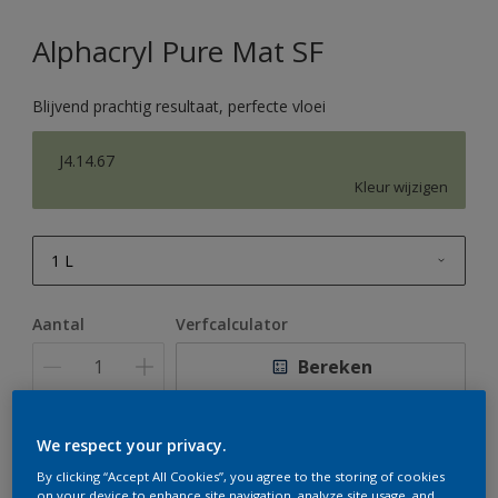
Alphacryl Pure Mat SF
Blijvend prachtig resultaat, perfecte vloei
J4.14.67
Kleur wijzigen
1 L
1 L
Aantal
Verfcalculator
2,5 L
Bereken
5 L
10 L
We respect your privacy.
Op dit moment is het niet mogelijk dit product online
te bestellen. Houd de website in de gaten, we werken
By clicking “Accept All Cookies”, you agree to the storing of cookies
er hard aan om de voorraad aan te vullen.
on your device to enhance site navigation, analyze site usage, and