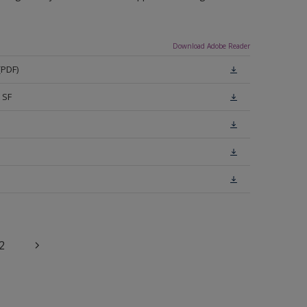
Download Adobe Reader
(PDF)
 SF
2