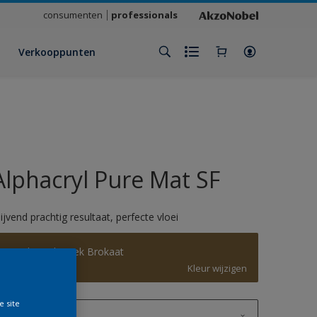
consumenten
professionals
Verkooppunten
Alphacryl Pure Mat SF
lijvend prachtig resultaat, perfecte vloei
Modern Klassiek Brokaat
Kleur wijzigen
e site
1 L