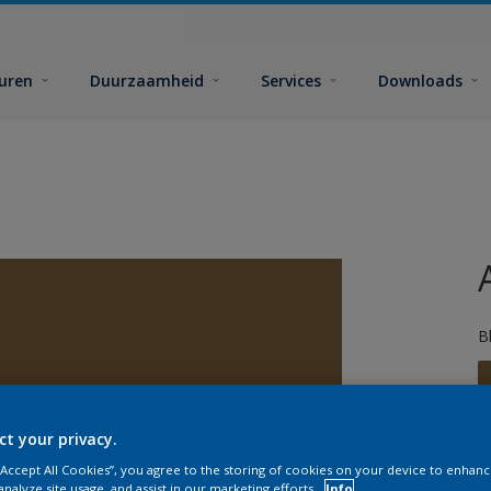
euren
Duurzaamheid
Services
Downloads
B
ct your privacy.
 “Accept All Cookies”, you agree to the storing of cookies on your device to enhanc
analyze site usage, and assist in our marketing efforts.
Info