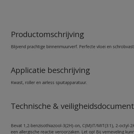
Productomschrijving
Blijvend prachtige binnenmuurverf. Perfecte vloei en schrobvas
Applicatie beschrijving
Kwast, roller en airless spuitapparatuur.
Technische & veiligheidsdocument
Bevat 1,2-benzisothiazool-3(2H)-on, C(M)IT/MIT(3:1), 2-octyl-2
een allergische reactie veroorzaken. Let op! Bij verneveling ku