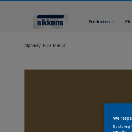
Producten
Kl
Alphacryl Pure Mat SF
We respe
By clicking
navigation, 