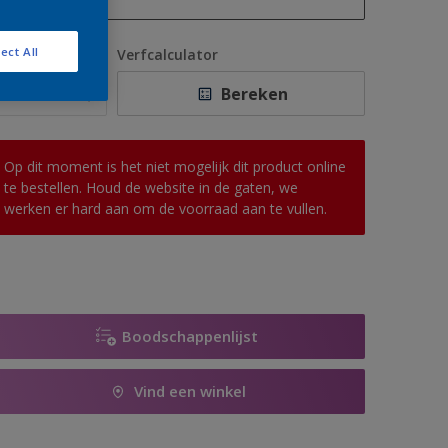
1 L
ect All
antal
Verfcalculator
2,5 L
Bereken
5 L
10 L
Op dit moment is het niet mogelijk dit product online
te bestellen. Houd de website in de gaten, we
werken er hard aan om de voorraad aan te vullen.
Boodschappenlijst
Vind een winkel