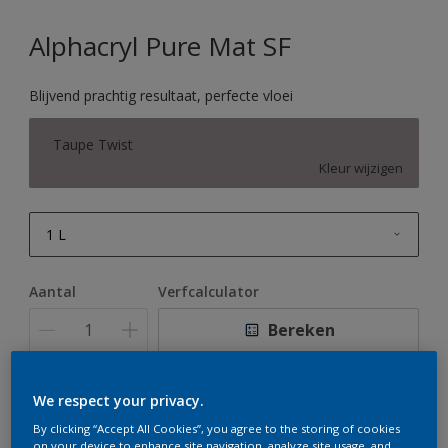
Alphacryl Pure Mat SF
Blijvend prachtig resultaat, perfecte vloei
Taupe Twist
Kleur wijzigen
1 L
1 L
Aantal
Verfcalculator
2,5 L
Bereken
5 L
10 L
We respect your privacy.
Op dit moment is het niet mogelijk dit product online
te bestellen. Houd de website in de gaten, we werken
By clicking “Accept All Cookies”, you agree to the storing of cookies
er hard aan om de voorraad aan te vullen.
on your device to enhance site navigation, analyze site usage, and