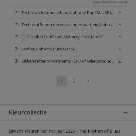
Download Adobe Reader
Technisch Informatieblad Alphacryl Pure Mat SF (New Livery) (PDF)
Technical Report decontamineerbaarheid Alphacryl Pure Mat SF
EU Ecolabel Certificaat Alphacryl Pure Mat SF
Leaflet Alphacryl Pure Mat SF
Sikkens Interior Wallpaints - EPD of Milieuproductverklaring
1
2
Kleurcollectie
Sikkens Kleuren van het Jaar 2026 - The Rhythm of Blues,