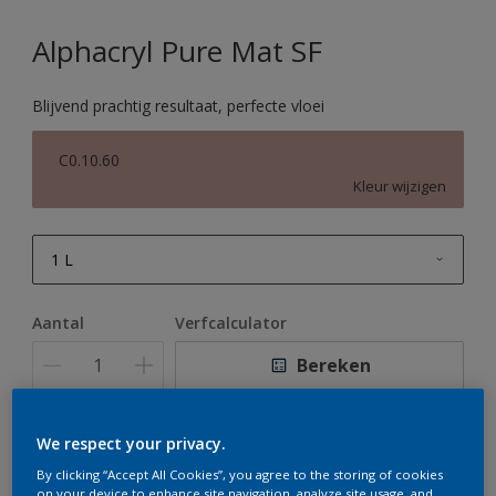
Alphacryl Pure Mat SF
Blijvend prachtig resultaat, perfecte vloei
C0.10.60
Kleur wijzigen
1 L
1 L
Aantal
Verfcalculator
2,5 L
Bereken
5 L
10 L
We respect your privacy.
Op dit moment is het niet mogelijk dit product online
te bestellen. Houd de website in de gaten, we werken
By clicking “Accept All Cookies”, you agree to the storing of cookies
er hard aan om de voorraad aan te vullen.
on your device to enhance site navigation, analyze site usage, and