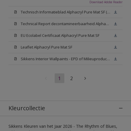
Download Adobe Reader
Technisch Informatieblad Alphacryl Pure Mat SF (New Livery) (PDF)
Technical Report decontamineerbaarheid Alphacryl Pure Mat SF
EU Ecolabel Certificaat Alphacryl Pure Mat SF
Leaflet Alphacryl Pure Mat SF
Sikkens Interior Wallpaints - EPD of Milieuproductverklaring
1
2
Kleurcollectie
Sikkens Kleuren van het Jaar 2026 - The Rhythm of Blues,