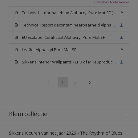
Download Adobe Reader
Technisch Informatieblad Alphacryl Pure Mat SF (New Livery) (PDF)
Technical Report decontamineerbaarheid Alphacryl Pure Mat SF
EU Ecolabel Certificaat Alphacryl Pure Mat SF
Leaflet Alphacryl Pure Mat SF
Sikkens Interior Wallpaints - EPD of Milieuproductverklaring
1
2
Kleurcollectie
Sikkens Kleuren van het Jaar 2026 - The Rhythm of Blues,