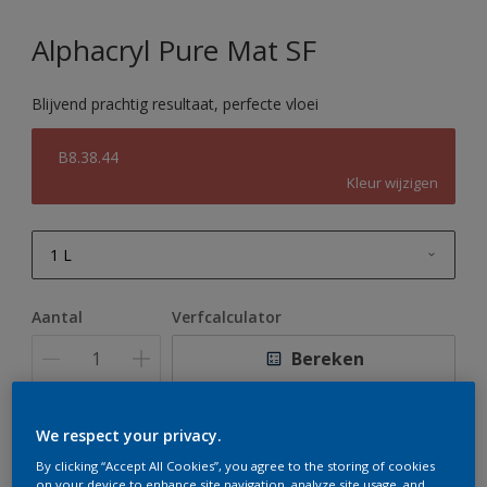
Alphacryl Pure Mat SF
Blijvend prachtig resultaat, perfecte vloei
B8.38.44
Kleur wijzigen
1 L
1 L
Aantal
Verfcalculator
2,5 L
Bereken
5 L
10 L
We respect your privacy.
Op dit moment is het niet mogelijk dit product online
te bestellen. Houd de website in de gaten, we werken
By clicking “Accept All Cookies”, you agree to the storing of cookies
er hard aan om de voorraad aan te vullen.
on your device to enhance site navigation, analyze site usage, and