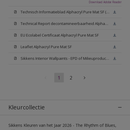
Download Adobe Reader
Technisch Informatieblad Alphacryl Pure Mat SF (New Livery) (PDF)
Technical Report decontamineerbaarheid Alphacryl Pure Mat SF
EU Ecolabel Certificaat Alphacryl Pure Mat SF
Leaflet Alphacryl Pure Mat SF
Sikkens Interior Wallpaints - EPD of Milieuproductverklaring
1
2
Kleurcollectie
Sikkens Kleuren van het Jaar 2026 - The Rhythm of Blues,