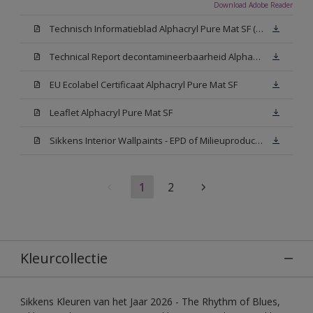
Download Adobe Reader
Technisch Informatieblad Alphacryl Pure Mat SF (New Livery) (PDF)
Technical Report decontamineerbaarheid Alphacryl Pure Mat SF
EU Ecolabel Certificaat Alphacryl Pure Mat SF
Leaflet Alphacryl Pure Mat SF
Sikkens Interior Wallpaints - EPD of Milieuproductverklaring
1
2
Kleurcollectie
Sikkens Kleuren van het Jaar 2026 - The Rhythm of Blues,