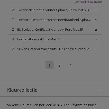
Download Adobe Reader
Technisch Informatieblad Alphacryl Pure Mat SF (New Livery) (PDF)
Technical Report decontamineerbaarheid Alphacryl Pure Mat SF
EU Ecolabel Certificaat Alphacryl Pure Mat SF
Leaflet Alphacryl Pure Mat SF
Sikkens Interior Wallpaints - EPD of Milieuproductverklaring
1
2
Kleurcollectie
Sikkens Kleuren van het Jaar 2026 - The Rhythm of Blues,