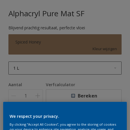
Alphacryl Pure Mat SF
Blijvend prachtig resultaat, perfecte vloei
Spiced Honey
Kleur wijzigen
1 L
1 L
Aantal
Verfcalculator
2,5 L
Bereken
5 L
10 L
We respect your privacy.
Op dit moment is het niet mogelijk dit product online
te bestellen. Houd de website in de gaten, we werken
By clicking “Accept All Cookies”, you agree to the storing of cookies
er hard aan om de voorraad aan te vullen.
on your device to enhance site navigation, analyze site usage, and