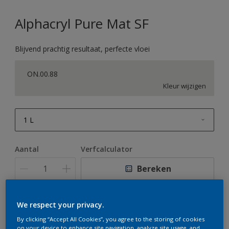
Alphacryl Pure Mat SF
Blijvend prachtig resultaat, perfecte vloei
ON.00.88
Kleur wijzigen
1 L
1 L
Aantal
Verfcalculator
2,5 L
Bereken
5 L
10 L
We respect your privacy.
Op dit moment is het niet mogelijk dit product online
te bestellen. Houd de website in de gaten, we werken
By clicking “Accept All Cookies”, you agree to the storing of cookies
er hard aan om de voorraad aan te vullen.
on your device to enhance site navigation, analyze site usage, and