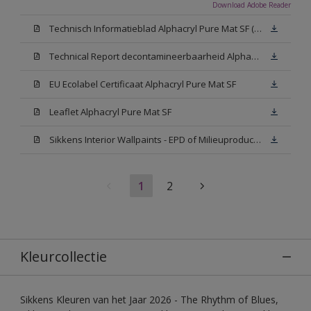
Download Adobe Reader
Technisch Informatieblad Alphacryl Pure Mat SF (New Livery) (PDF)
Technical Report decontamineerbaarheid Alphacryl Pure Mat SF
EU Ecolabel Certificaat Alphacryl Pure Mat SF
Leaflet Alphacryl Pure Mat SF
Sikkens Interior Wallpaints - EPD of Milieuproductverklaring
1
2
Kleurcollectie
Sikkens Kleuren van het Jaar 2026 - The Rhythm of Blues,