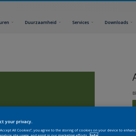
euren
Duurzaamheid
Services
Downloads
B
ct your privacy.
 “Accept All Cookies”, you agree to the storing of cookies on your device to enhanc
analyze site usage, and assist in our marketing efforts.
Info