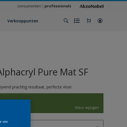
consumenten
professionals
Verkooppunten
Alphacryl Pure Mat SF
lijvend prachtig resultaat, perfecte vloei
6017
Kleur wijzigen
e site
1 L