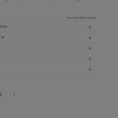
Download Adobe Reader
(PDF)
 SF
2