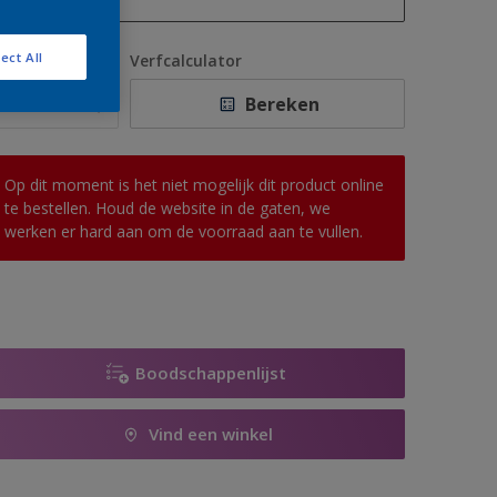
1 L
ect All
antal
Verfcalculator
2,5 L
Bereken
5 L
10 L
Op dit moment is het niet mogelijk dit product online
te bestellen. Houd de website in de gaten, we
werken er hard aan om de voorraad aan te vullen.
Boodschappenlijst
Vind een winkel