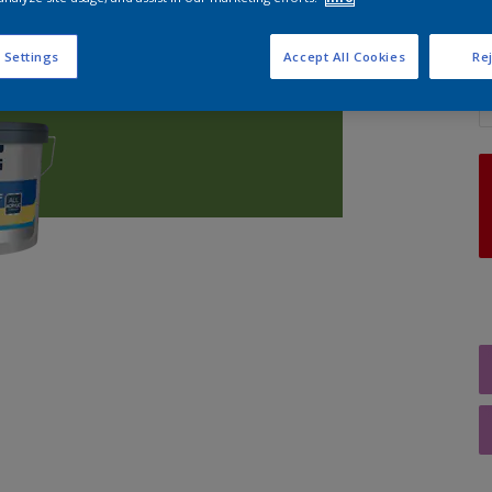
 Settings
Accept All Cookies
Rej
A