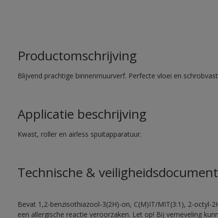
Productomschrijving
Blijvend prachtige binnenmuurverf. Perfecte vloei en schrobvas
Applicatie beschrijving
Kwast, roller en airless spuitapparatuur.
Technische & veiligheidsdocument
Bevat 1,2-benzisothiazool-3(2H)-on, C(M)IT/MIT(3:1), 2-octyl-2
een allergische reactie veroorzaken. Let op! Bij verneveling ku