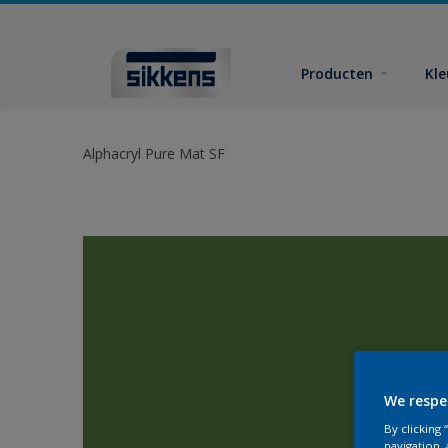
Producten
Kl
Alphacryl Pure Mat SF
We respe
By clicking
navigation, 