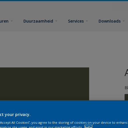
euren
Duurzaamheid
Services
Downloads
B
ct your privacy.
 “Accept All Cookies”, you agree to the storing of cookies on your device to enhanc
analyze site usage, and assist in our marketing efforts.
Info