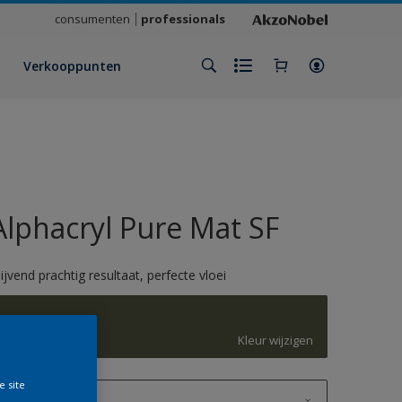
consumenten
professionals
Verkooppunten
Alphacryl Pure Mat SF
lijvend prachtig resultaat, perfecte vloei
6003
Kleur wijzigen
e site
1 L