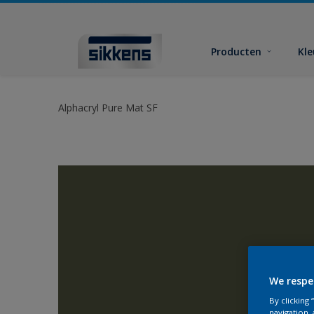
Producten
Kl
Alphacryl Pure Mat SF
We respe
By clicking
navigation, 