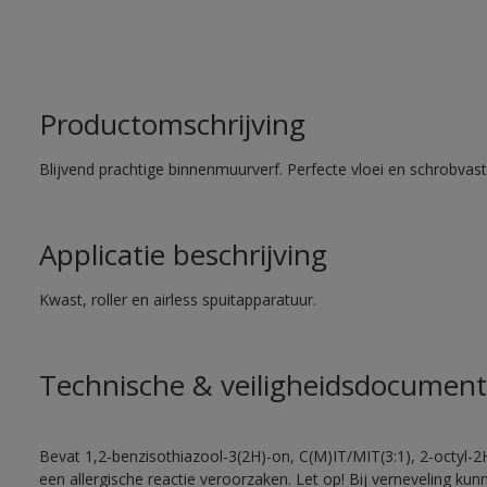
Productomschrijving
Blijvend prachtige binnenmuurverf. Perfecte vloei en schrobvas
Applicatie beschrijving
Kwast, roller en airless spuitapparatuur.
Technische & veiligheidsdocument
Bevat 1,2-benzisothiazool-3(2H)-on, C(M)IT/MIT(3:1), 2-octyl-2
een allergische reactie veroorzaken. Let op! Bij verneveling ku