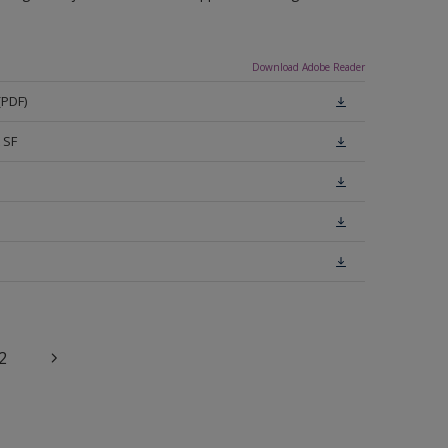
Download Adobe Reader
(PDF)
 SF
2