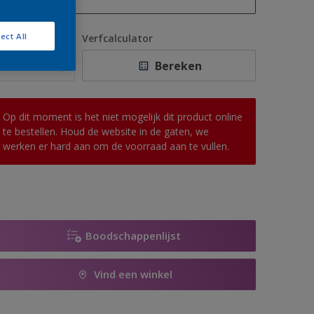
1 L
ect All
antal
Verfcalculator
2,5 L
Bereken
5 L
10 L
Op dit moment is het niet mogelijk dit product online
te bestellen. Houd de website in de gaten, we
werken er hard aan om de voorraad aan te vullen.
Boodschappenlijst
Vind een winkel