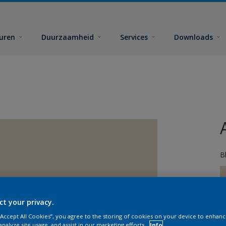
euren
Duurzaamheid
Services
Downloads
B
ct your privacy.
 “Accept All Cookies”, you agree to the storing of cookies on your device to enhanc
analyze site usage, and assist in our marketing efforts.
Info