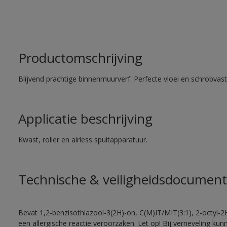
Productomschrijving
Blijvend prachtige binnenmuurverf. Perfecte vloei en schrobvas
Applicatie beschrijving
Kwast, roller en airless spuitapparatuur.
Technische & veiligheidsdocument
Bevat 1,2-benzisothiazool-3(2H)-on, C(M)IT/MIT(3:1), 2-octyl-2
een allergische reactie veroorzaken. Let op! Bij verneveling ku