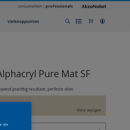
consumenten
professionals
Verkooppunten
Alphacryl Pure Mat SF
lijvend prachtig resultaat, perfecte vloei
1013
Kleur wijzigen
e site
1 L