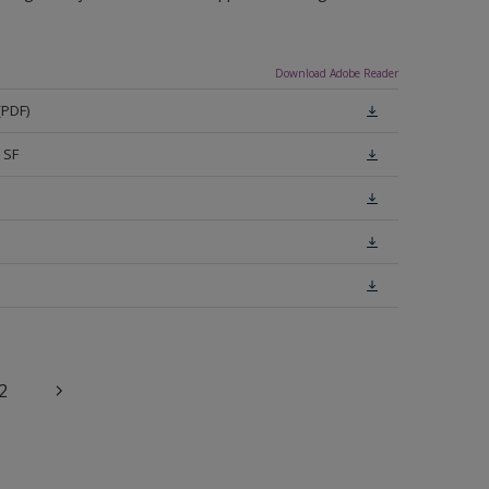
Download Adobe Reader
(PDF)
 SF
2