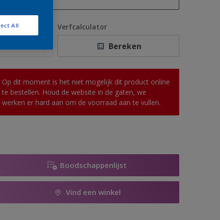
1 L
ect All
antal
Verfcalculator
2,5 L
Bereken
5 L
10 L
Op dit moment is het niet mogelijk dit product online
te bestellen. Houd de website in de gaten, we
werken er hard aan om de voorraad aan te vullen.
Boodschappenlijst
Vind een winkel