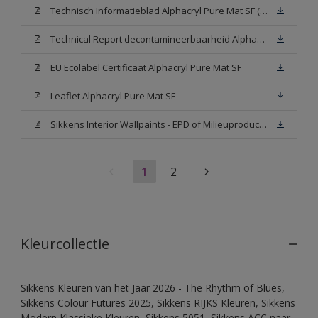
Technisch Informatieblad Alphacryl Pure Mat SF (New Livery) (PDF)
Technical Report decontamineerbaarheid Alphacryl Pure Mat SF
EU Ecolabel Certificaat Alphacryl Pure Mat SF
Leaflet Alphacryl Pure Mat SF
Sikkens Interior Wallpaints - EPD of Milieuproductverklaring
1
2
Kleurcollectie
Sikkens Kleuren van het Jaar 2026 - The Rhythm of Blues,
Sikkens Colour Futures 2025, Sikkens RIJKS Kleuren, Sikkens
Modern Klassieke Kleuren, Sikkens 5051, Sikkens ACC naar