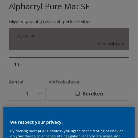
Alphacryl Pure Mat SF
Blijvend prachtig resultaat, perfecte vloei
ZN.02.53
Kleur wijzigen
1 L
1 L
Aantal
Verfcalculator
2,5 L
Bereken
5 L
10 L
Op dit moment is het niet mogelijk dit product online
We respect your privacy.
te bestellen. Houd de website in de gaten, we werken
er hard aan om de voorraad aan te vullen.
By clicking “Accept All Cookies”, you agree to the storing of cookies
on your device to enhance site navigation, analyze site usage, and