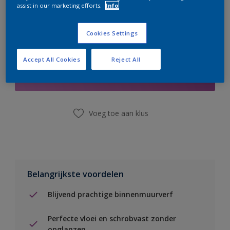
assist in our marketing efforts.
Info
Cookies Settings
Boodschappenlijst
Accept All Cookies
Reject All
Vind een winkel
Voeg toe aan klus
Belangrijkste voordelen
Blijvend prachtige binnenmuurverf
Perfecte vloei en schrobvast zonder
opglanzen