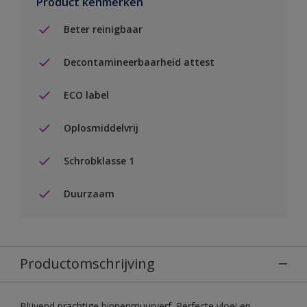
Product kenmerken
Beter reinigbaar
Decontamineerbaarheid attest
ECO label
Oplosmiddelvrij
Schrobklasse 1
Duurzaam
Productomschrijving
Blijvend prachtige binnenmuurverf. Perfecte vloei en