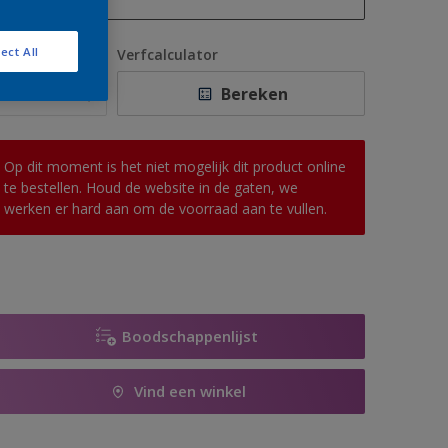
1 L
ect All
antal
Verfcalculator
2,5 L
Bereken
5 L
10 L
Op dit moment is het niet mogelijk dit product online
te bestellen. Houd de website in de gaten, we
werken er hard aan om de voorraad aan te vullen.
Boodschappenlijst
Vind een winkel