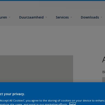
euren
Duurzaamheid
Services
Downloads
B
ct your privacy.
 “Accept All Cookies”, you agree to the storing of cookies on your device to enhanc
analyze site usage, and assist in our marketing efforts.
Info