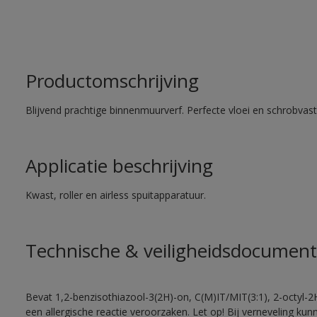
Productomschrijving
Blijvend prachtige binnenmuurverf. Perfecte vloei en schrobvas
Applicatie beschrijving
Kwast, roller en airless spuitapparatuur.
Technische & veiligheidsdocument
Bevat 1,2-benzisothiazool-3(2H)-on, C(M)IT/MIT(3:1), 2-octyl-2
een allergische reactie veroorzaken. Let op! Bij verneveling ku