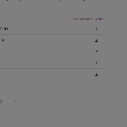
Download Adobe Reader
(PDF)
 SF
2