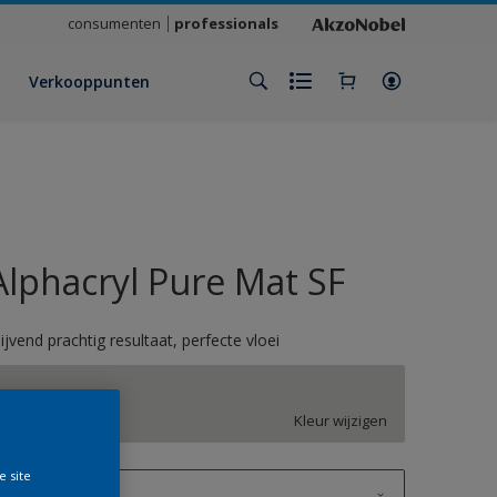
consumenten
professionals
Verkooppunten
Alphacryl Pure Mat SF
lijvend prachtig resultaat, perfecte vloei
ON.00.78
Kleur wijzigen
e site
1 L