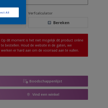
1 L
ect All
antal
Verfcalculator
2,5 L
Bereken
5 L
10 L
Op dit moment is het niet mogelijk dit product online
te bestellen. Houd de website in de gaten, we
werken er hard aan om de voorraad aan te vullen.
Boodschappenlijst
Vind een winkel