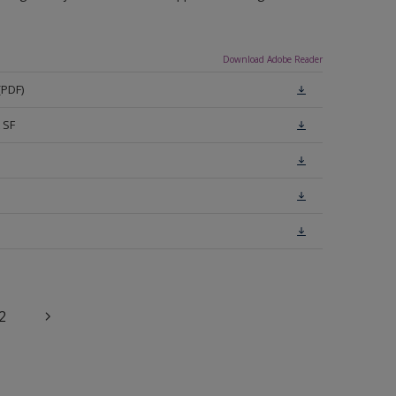
Download Adobe Reader
(PDF)
 SF
2