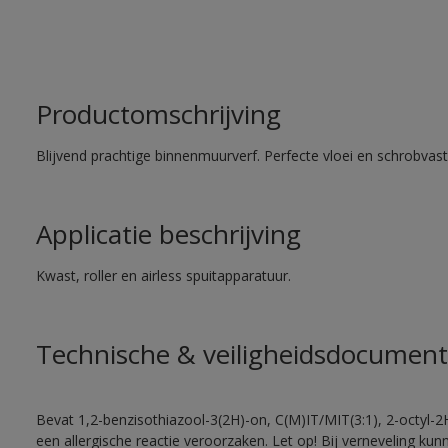
Productomschrijving
Blijvend prachtige binnenmuurverf. Perfecte vloei en schrobvas
Applicatie beschrijving
Kwast, roller en airless spuitapparatuur.
Technische & veiligheidsdocument
Bevat 1,2-benzisothiazool-3(2H)-on, C(M)IT/MIT(3:1), 2-octyl-2
een allergische reactie veroorzaken. Let op! Bij verneveling ku