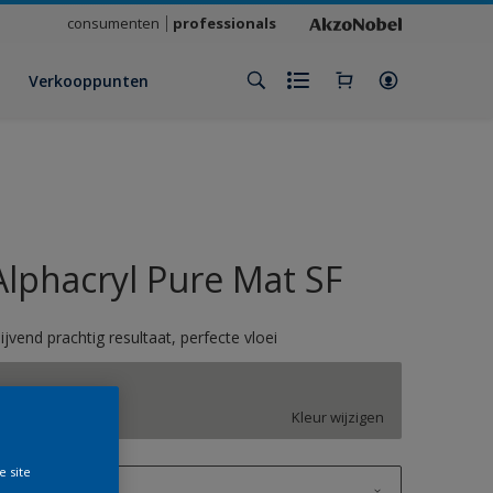
consumenten
professionals
Verkooppunten
Alphacryl Pure Mat SF
lijvend prachtig resultaat, perfecte vloei
JN.00.70
Kleur wijzigen
e site
1 L