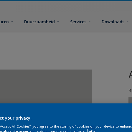
euren
Duurzaamheid
Services
Downloads
B
ct your privacy.
 “Accept All Cookies”, you agree to the storing of cookies on your device to enhanc
analyze site usage, and assist in our marketing efforts.
Info