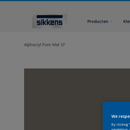
Producten
Kl
Alphacryl Pure Mat SF
We respe
By clicking
navigation, 