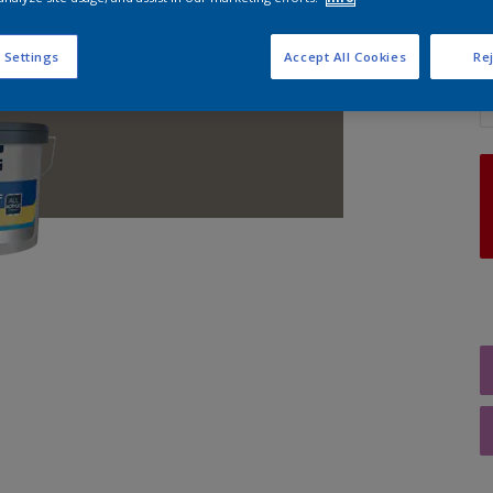
 Settings
Accept All Cookies
Rej
A