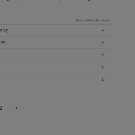
Download Adobe Reader
(PDF)
 SF
2