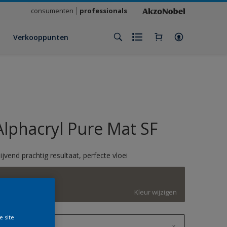
consumenten
professionals
Verkooppunten
Alphacryl Pure Mat SF
lijvend prachtig resultaat, perfecte vloei
F2.05.45
Kleur wijzigen
e site
1 L