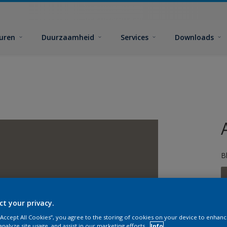
euren
Duurzaamheid
Services
Downloads
B
ct your privacy.
 “Accept All Cookies”, you agree to the storing of cookies on your device to enhanc
analyze site usage, and assist in our marketing efforts.
Info