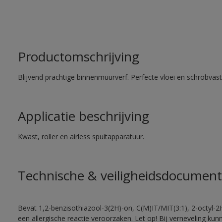
Productomschrijving
Blijvend prachtige binnenmuurverf. Perfecte vloei en schrobvas
Applicatie beschrijving
Kwast, roller en airless spuitapparatuur.
Technische & veiligheidsdocument
Bevat 1,2-benzisothiazool-3(2H)-on, C(M)IT/MIT(3:1), 2-octyl-2
een allergische reactie veroorzaken. Let op! Bij verneveling ku