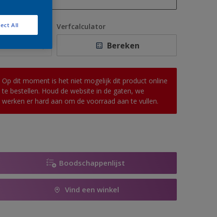
1 L
ect All
antal
Verfcalculator
2,5 L
Bereken
5 L
10 L
Op dit moment is het niet mogelijk dit product online
te bestellen. Houd de website in de gaten, we
werken er hard aan om de voorraad aan te vullen.
Boodschappenlijst
Vind een winkel