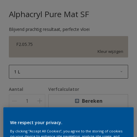
Alphacryl Pure Mat SF
Blijvend prachtig resultaat, perfecte vloei
F2.05.75
Kleur wijzigen
1 L
1 L
Aantal
Verfcalculator
2,5 L
Bereken
5 L
10 L
We respect your privacy.
Op dit moment is het niet mogelijk dit product online
te bestellen. Houd de website in de gaten, we werken
By clicking “Accept All Cookies”, you agree to the storing of cookies
er hard aan om de voorraad aan te vullen.
on your device to enhance site navigation, analyze site usage, and