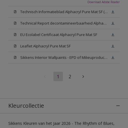
Download Adobe Reader
Technisch Informatieblad Alphacryl Pure Mat SF (New Livery) (PDF)
Technical Report decontamineerbaarheid Alphacryl Pure Mat SF
EU Ecolabel Certificaat Alphacryl Pure Mat SF
Leaflet Alphacryl Pure Mat SF
Sikkens Interior Wallpaints - EPD of Milieuproductverklaring
1
2
Kleurcollectie
Sikkens Kleuren van het Jaar 2026 - The Rhythm of Blues,