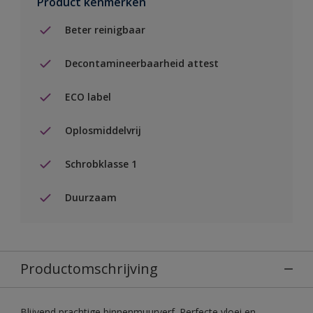
Product kenmerken
Beter reinigbaar
Decontamineerbaarheid attest
ECO label
Oplosmiddelvrij
Schrobklasse 1
Duurzaam
Productomschrijving
Blijvend prachtige binnenmuurverf. Perfecte vloei en