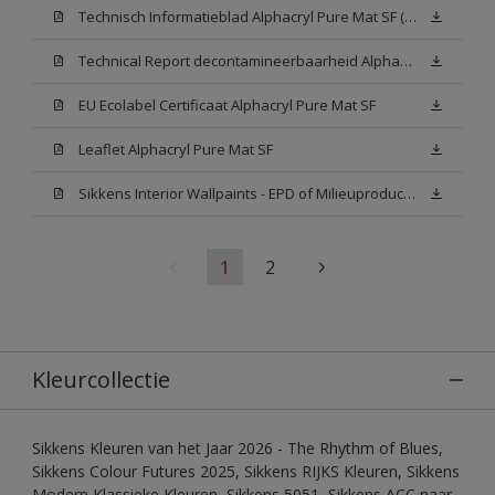
Technisch Informatieblad Alphacryl Pure Mat SF (New Livery) (PDF)
Technical Report decontamineerbaarheid Alphacryl Pure Mat SF
EU Ecolabel Certificaat Alphacryl Pure Mat SF
Leaflet Alphacryl Pure Mat SF
Sikkens Interior Wallpaints - EPD of Milieuproductverklaring
1
2
Kleurcollectie
Sikkens Kleuren van het Jaar 2026 - The Rhythm of Blues,
Sikkens Colour Futures 2025, Sikkens RIJKS Kleuren, Sikkens
Modern Klassieke Kleuren, Sikkens 5051, Sikkens ACC naar