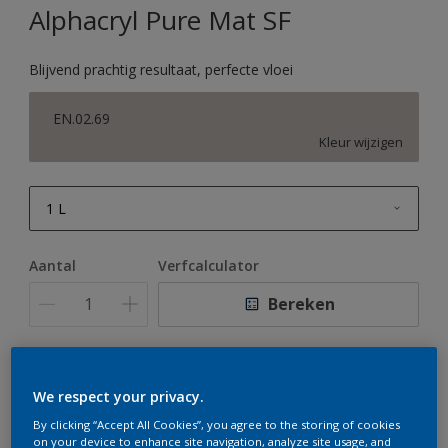
Alphacryl Pure Mat SF
Blijvend prachtig resultaat, perfecte vloei
EN.02.69
Kleur wijzigen
1 L
1 L
Aantal
Verfcalculator
2,5 L
Bereken
5 L
10 L
Op dit moment is het niet mogelijk dit product online
We respect your privacy.
te bestellen. Houd de website in de gaten, we werken
er hard aan om de voorraad aan te vullen.
By clicking “Accept All Cookies”, you agree to the storing of cookies
on your device to enhance site navigation, analyze site usage, and