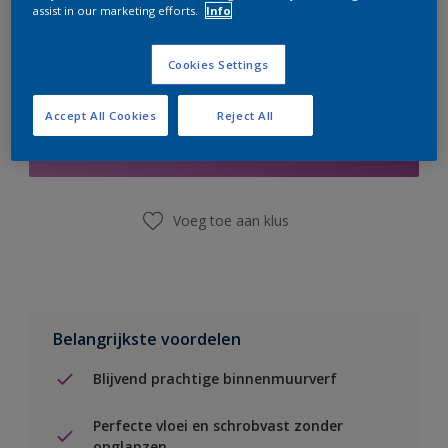
assist in our marketing efforts.
Info
Cookies Settings
Boodschappenlijst
Accept All Cookies
Reject All
Vind een winkel
Voeg toe aan klus
Belangrijkste voordelen
Blijvend prachtige binnenmuurverf
Perfecte vloei en schrobvast zonder
opglanzen