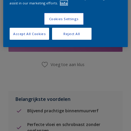
assist in our marketing efforts.
Info
Cookies Settings
Boodschappenlijst
Accept All Cookies
Reject All
Vind een winkel
Voeg toe aan klus
Belangrijkste voordelen
Blijvend prachtige binnenmuurverf
Perfecte vloei en schrobvast zonder
opglanzen