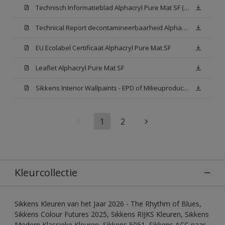
Technisch Informatieblad Alphacryl Pure Mat SF (New Livery) (PDF)
Technical Report decontamineerbaarheid Alphacryl Pure Mat SF
EU Ecolabel Certificaat Alphacryl Pure Mat SF
Leaflet Alphacryl Pure Mat SF
Sikkens Interior Wallpaints - EPD of Milieuproductverklaring
1
2
Kleurcollectie
Sikkens Kleuren van het Jaar 2026 - The Rhythm of Blues,
Sikkens Colour Futures 2025, Sikkens RIJKS Kleuren, Sikkens
Modern Klassieke Kleuren, Sikkens 5051, Sikkens ACC naar