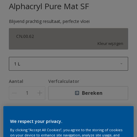
Alphacryl Pure Mat SF
Blijvend prachtig resultaat, perfecte vloei
CN.00.62
Kleur wijzigen
1 L
1 L
Aantal
Verfcalculator
2,5 L
Bereken
5 L
10 L
Op dit moment is het niet mogelijk dit product online
We respect your privacy.
te bestellen. Houd de website in de gaten, we werken
er hard aan om de voorraad aan te vullen.
By clicking “Accept All Cookies”, you agree to the storing of cookies
on your device to enhance site navigation, analyze site usage, and