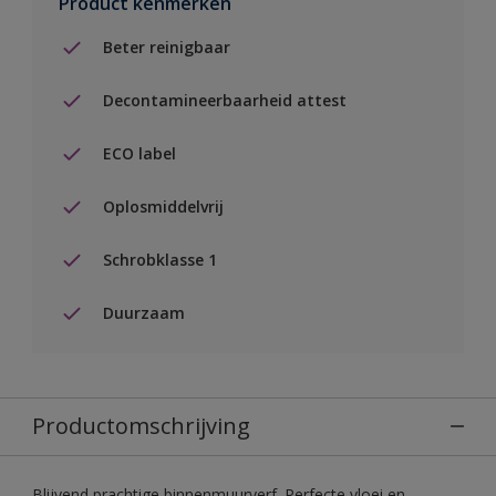
Product kenmerken
Beter reinigbaar
Decontamineerbaarheid attest
ECO label
Oplosmiddelvrij
Schrobklasse 1
Duurzaam
Productomschrijving
Blijvend prachtige binnenmuurverf. Perfecte vloei en