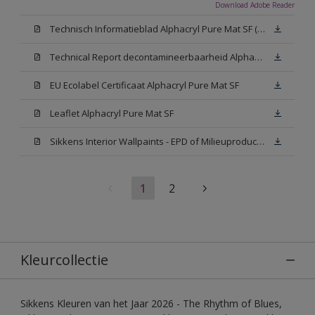
Download Adobe Reader
Technisch Informatieblad Alphacryl Pure Mat SF (New Livery) (PDF)
Technical Report decontamineerbaarheid Alphacryl Pure Mat SF
EU Ecolabel Certificaat Alphacryl Pure Mat SF
Leaflet Alphacryl Pure Mat SF
Sikkens Interior Wallpaints - EPD of Milieuproductverklaring
1
2
Kleurcollectie
Sikkens Kleuren van het Jaar 2026 - The Rhythm of Blues,